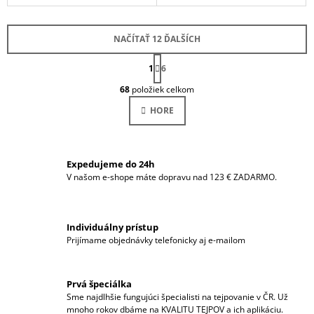
NAČÍTAŤ 12 ĎALŠÍCH
S
1
T
6
O
R
68
položiek celkom
Á
V
N
L
HORE
K
Á
O
D
V
A
A
N
C
I
Expedujeme do 24h
I
E
V našom e-shope máte dopravu nad 123 € ZADARMO.
E
P
R
V
Individuálny prístup
K
Prijímame objednávky telefonicky aj e-mailom
Y
V
Ý
Prvá špeciálka
P
Sme najdlhšie fungujúci špecialisti na tejpovanie v ČR. Už
I
mnoho rokov dbáme na KVALITU TEJPOV a ich aplikáciu.