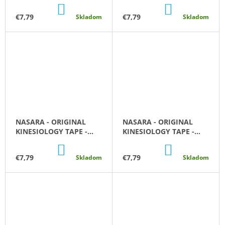
5CM X 5M - ORANŽOVÁ
5CM X 5M - RUŽOVÁ
DO
DO
KOŠÍKA
KOŠÍKA
€7,79
€7,79
Skladom
Skladom
NASARA - ORIGINAL
NASARA - ORIGINAL
KINESIOLOGY TAPE -
KINESIOLOGY TAPE -
5CM X 5M - TELOVÁ
5CM X 5M - ZELENÁ
DO
DO
KOŠÍKA
KOŠÍKA
€7,79
€7,79
Skladom
Skladom