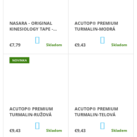
NASARA - ORIGINAL
ACUTOP® PREMIUM
KINESIOLOGY TAPE -
TURMALIN-MODRÁ
5CM X 5M - ŽLTÁ
DO
DO
KOŠÍKA
KOŠÍKA
€7,79
€9,43
Skladom
Skladom
NOVINKA
ACUTOP® PREMIUM
ACUTOP® PREMIUM
TURMALIN-RUŽOVÁ
TURMALIN-TELOVÁ
DO
DO
KOŠÍKA
KOŠÍKA
€9,43
€9,43
Skladom
Skladem