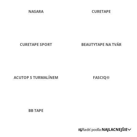
Á
NASARA
CURETAPE
J
S
Ť
?
CURETAPE SPORT
BEAUTYTAPE NA TVÁR
HĽADAŤ
ACUTOP S TURMALÍNEM
FASCIQ®
O
D
P
BB TAPE
O
R
Ú
R
Radiť podľa:
NAJLACNEJŠIE
Č
A
A