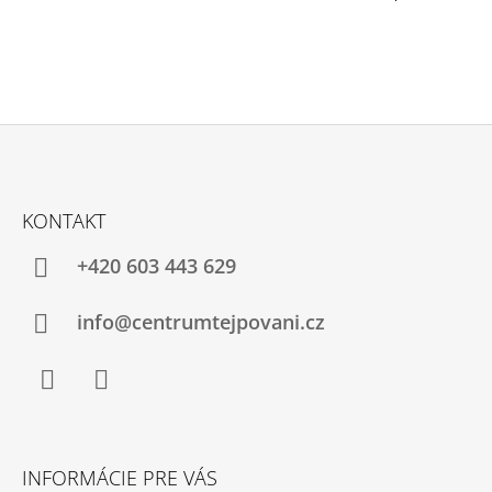
S
U
Z
Á
KONTAKT
P
Ä
+420 603 443 629
T
I
info@centrumtejpovani.cz
E
Facebook
Instagram
INFORMÁCIE PRE VÁS