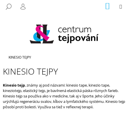
K
Prejsť
NÁKU
M
HĽADAŤ
na
KOŠÍK
O
PRIHLÁSENIE
SPÄŤ
SPÄŤ
obsah
Š
Í
Č
K
O
P
O
Domov
KINESIO TEJPY
T
R
KINESIO TEJPY
E
B
Kinesio tejp
, známy aj pod názvami: kinesio tape, kinezio tape,
U
kineziotejp, elastický tejp, je bavlnená elastická páska rôznych farieb.
J
Kinesio tejp sa používa ako v medicíne, tak aj v športe. Jeho účinky
urýchľujú regeneráciu svalov, kĺbov a lymfatického systému. Kinesio tejp
E
pôsobí proti bolesti. Využíva sa tiež v reflexnej terapii.
T
E
N