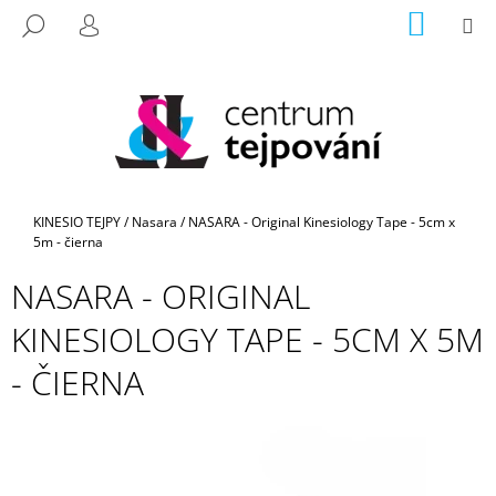
K
Prejsť
NÁKU
M
HĽADAŤ
na
KOŠÍK
O
PRIHLÁSENIE
SPÄŤ
SPÄŤ
obsah
Š
Í
Č
K
O
P
O
Domov
KINESIO TEJPY
/
Nasara
/
NASARA - Original Kinesiology Tape - 5cm x
T
5m - čierna
R
NASARA - ORIGINAL
E
B
KINESIOLOGY TAPE - 5CM X 5M
U
- ČIERNA
J
E
T
E
N