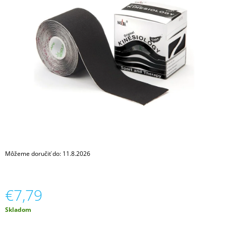
Á
J
S
Ť
?
HĽADAŤ
Môžeme doručiť do:
11.8.2026
O
D
P
O
€7,79
R
Ú
Jednotková
Skladom
Č
cena:
A