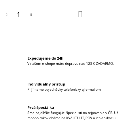
M
E
DO
KOŠÍKA
MUELLER
M-
WRAP®
-
PODKLADOVÝ
TEJP
€3,69
Expedujeme do 24h
V našom e-shope máte dopravu nad 123 € ZADARMO.
Individuálny prístup
Prijímame objednávky telefonicky aj e-mailom
Prvá špeciálka
Sme najdlhšie fungujúci špecialisti na tejpovanie v ČR. Už
mnoho rokov dbáme na KVALITU TEJPOV a ich aplikáciu.