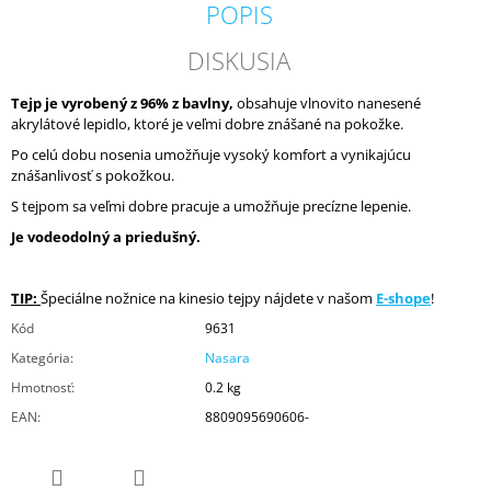
POPIS
DISKUSIA
Tejp je vyrobený z 96% z bavlny,
obsahuje vlnovito nanesené
akrylátové lepidlo, ktoré je veľmi dobre znášané na pokožke.
Po celú dobu nosenia umožňuje vysoký komfort a vynikajúcu
znášanlivosť s pokožkou.
S tejpom sa veľmi dobre pracuje a umožňuje precízne lepenie.
Je vodeodolný a priedušný.
TIP:
Špeciálne nožnice na kinesio tejpy nájdete v našom
E-shope
!
Kód
9631
Kategória
:
Nasara
Hmotnosť
:
0.2 kg
EAN
:
8809095690606-