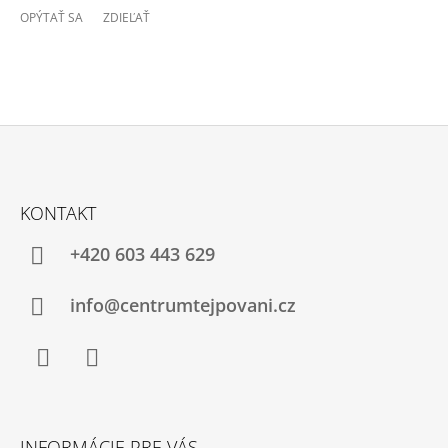
OPÝTAŤ SA
ZDIEĽAŤ
Z
Á
KONTAKT
P
Ä
+420 603 443 629
T
I
info@centrumtejpovani.cz
E
Facebook
Instagram
INFORMÁCIE PRE VÁS