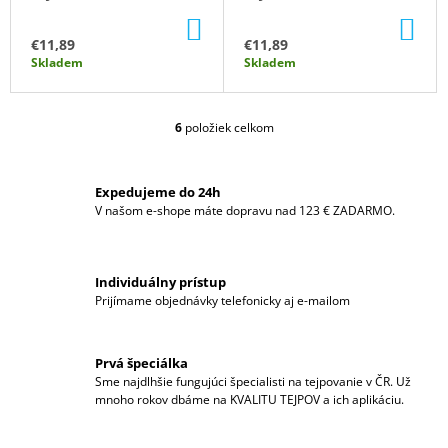
DO
DO
KOŠÍKA
KO
€11,89
€11,89
Skladem
Skladem
6
položiek celkom
O
V
L
Á
Expedujeme do 24h
D
V našom e-shope máte dopravu nad 123 € ZADARMO.
A
C
I
Individuálny prístup
E
Prijímame objednávky telefonicky aj e-mailom
P
R
V
K
Prvá špeciálka
Y
Sme najdlhšie fungujúci špecialisti na tejpovanie v ČR. Už
V
mnoho rokov dbáme na KVALITU TEJPOV a ich aplikáciu.
Ý
P