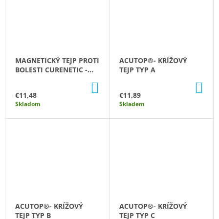
M
E
ACUTOP®
PREMIUM
TURMALIN-
MAGNETICKÝ TEJP PROTI
ACUTOP®- KRÍŽOVÝ
RUŽOVÁ
BOLESTI CURENETIC -
TEJP TYP A
€9,43
KRUHOVÝ
DO
DO
KOŠÍKA
KO
€11,48
€11,89
Skladom
Skladem
ACUTOP®- KRÍŽOVÝ
ACUTOP®- KRÍŽOVÝ
TEJP TYP B
TEJP TYP C