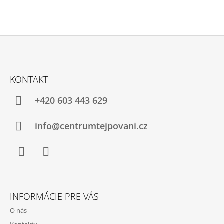
I
S
U
Z
Á
KONTAKT
P
Ä
+420 603 443 629
T
I
info@centrumtejpovani.cz
E
Facebook
Instagram
INFORMÁCIE PRE VÁS
O nás