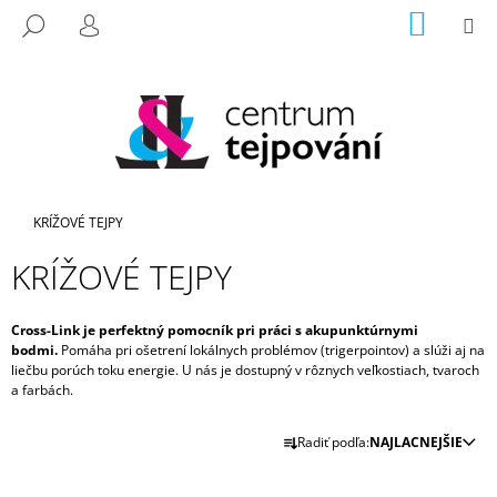
K
Prejsť
NÁKU
M
HĽADAŤ
na
KOŠÍK
O
PRIHLÁSENIE
SPÄŤ
SPÄŤ
obsah
Š
Í
Č
K
O
P
O
Domov
KRÍŽOVÉ TEJPY
T
R
KRÍŽOVÉ TEJPY
E
B
Cross-Link je perfektný pomocník pri práci s akupunktúrnymi
U
bodmi.
Pomáha pri ošetrení lokálnych problémov (trigerpointov) a slúži aj na
liečbu porúch toku energie. U nás je dostupný v rôznych veľkostiach, tvaroch
J
a farbách.
E
R
T
Radiť podľa:
NAJLACNEJŠIE
A
E
D
N