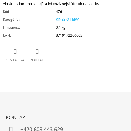
vlastnostiam má silnejší a intenzívnejší účinok na fascie.
Kód
476
Kategória
:
KINESIO TEJPY
Hmotnosť
:
0.1 kg
EAN
:
8719172260663
OPÝTAŤ SA
ZDIEĽAŤ
Z
Á
KONTAKT
P
Ä
+420 603 443 629