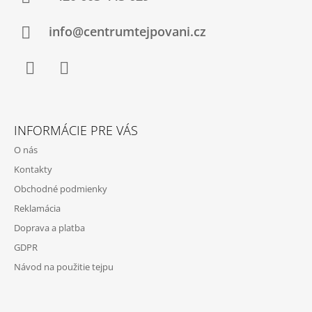
T
I
info@centrumtejpovani.cz
E
Facebook
Instagram
INFORMÁCIE PRE VÁS
O nás
Kontakty
Obchodné podmienky
Reklamácia
Doprava a platba
GDPR
Návod na použitie tejpu