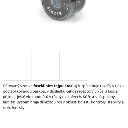
Á
J
S
Ť
?
HĽADAŤ
Děrovaný vzor ve
fasciálním tejpu FASCIQ®
způsobuje rozdíly v tlaku
O
pod aplikovanou páskou, v důsledku čehož receptory v kůži a fascie
D
přijímají ještě více podnětů v různých směrech. Kůže a s ní spojený
P
fasciální systém hraje důležitou roli v oblasti bolesti, kontroly, stability a
O
rozložení síly.
R
Ú
Č
A