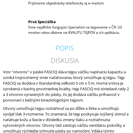
Prijímame objednávky telefonicky aj e-mailom
Prvá špeciálka
Sme najdlhšie fungujúci špecialisti na tejpovanie v ČR. Už
mnoho rokov dbáme na KVALITU TEJPOV a ich aplikáciu.
POPIS
DISKUSIA
Vzor "otvorov" v páske FASCIQ dáva tejpu väčšiu napínaciu kapacitu a
vzniká trojrozmerný smer naťahovania, ktorý umožňuje aj tejpu. Tejp
FASCIQ sa dodáva v štandardnej veľkosti 5 cm x 5 m. Horná vrstva je
vyrobená z bavlny prvotriednej kvality, tejp FASCIQ má striedavé rady 2
a 3 otvorov vyrazených do pásky, čo jej dodáva väčšiu priľnavosť v
porovnaní s bežnými kineziologickým tejpom.
Otvory umožňujú tejpu roztiahnuť sa po dĺžke a šírke a umožňujú
vyvíjať tlak 3-rozmerne. To znamená, že tejp poskytuje zvýšený stimul a
naťahuje kožu a fascie v dôsledku zmeny tlaku a roztiahnutia
vytvorených otvorov. Otvory tiež zaisťujú väčšiu ventiláciu pokožky a
umožňujú rýchlejšie schnutie pásky po namočení. Vďaka týmto