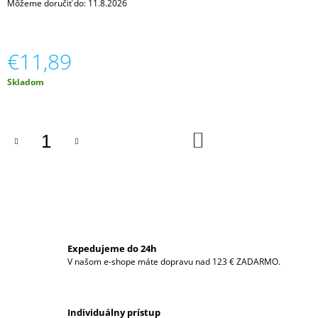
Môžeme doručiť do:
11.8.2026
M
E
€11,89
ACUTOP®
PREMIUM
TURMALIN-
Jednotková
Skladom
RUŽOVÁ
cena:
€9,43
DO
KOŠÍKA
Expedujeme do 24h
V našom e-shope máte dopravu nad 123 € ZADARMO.
Individuálny prístup