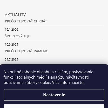
AKTUALITY
PREČO TEJPOVAŤ CHRBÁT
16.1.2026
ŠPORTOVÝ TEJP
16.9.2025
PREČO TEJPOVAŤ RAMENO
29.7.2025
SILA TURMALÍNU
Na prispôsobenie obsahu a reklám, poskytovanie
18.5.2025
funkcií sociálnych médií a analýzu návštevnosti
používame súbory cookie. Viac informácií
tu
.
ARCHÍV
Nastavenie
© 2026 Centrum tejpovania. Všetky práva
Vytvoril Shoptet