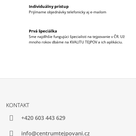
I
M
Individuálny prístup
E
E
Prijímame objednávky telefonicky aj e-mailom
P
R
ACUTOP®
V
PREMIUM
K
Prvá špeciálka
TURMALIN-
Y
Sme najdlhšie fungujúci špecialisti na tejpovanie v ČR. Už
RUŽOVÁ
V
mnoho rokov dbáme na KVALITU TEJPOV a ich aplikáciu.
Ý
€9,43
P
I
S
U
Z
Á
KONTAKT
P
Ä
+420 603 443 629
T
I
info@centrumtejpovani.cz