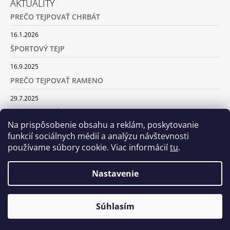
AKTUALITY
PREČO TEJPOVAŤ CHRBÁT
16.1.2026
ŠPORTOVÝ TEJP
16.9.2025
PREČO TEJPOVAŤ RAMENO
29.7.2025
SILA TURMALÍNU
Na prispôsobenie obsahu a reklám, poskytovanie
18.5.2025
funkcií sociálnych médií a analýzu návštevnosti
používame súbory cookie. Viac informácií
tu
.
ARCHÍV
Nastavenie
© 2026 Centrum tejpovania. Všetky práva
Vytvoril Shoptet
Súhlasím
vyhradené.
Upraviť nastavenie cookies