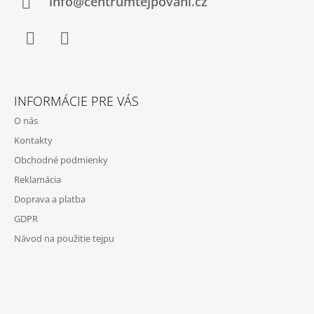
I
info@centrumtejpovani.cz
E
Facebook
Instagram
INFORMÁCIE PRE VÁS
O nás
Kontakty
Obchodné podmienky
Reklamácia
Doprava a platba
GDPR
Návod na použitie tejpu