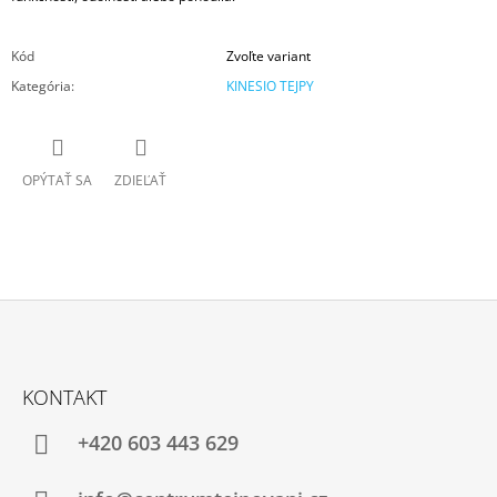
Kód
Zvoľte variant
Kategória
:
KINESIO TEJPY
OPÝTAŤ SA
ZDIEĽAŤ
Z
Á
KONTAKT
P
Ä
+420 603 443 629
T