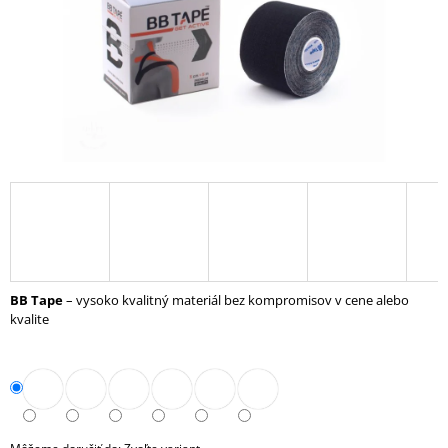
Á
J
S
Ť
?
HĽADAŤ
BB Tape
– vysoko kvalitný materiál bez kompromisov v cene alebo
O
kvalite
D
P
O
R
Ú
Č
A