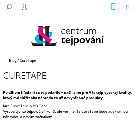
K
Prejsť
NÁKU
M
HĽADAŤ
na
KOŠÍK
O
PRIHLÁSENIE
SPÄŤ
SPÄŤ
obsah
Š
Í
Č
K
O
P
O
Domov
Blog
/
CureTape
T
R
CURETAPE
E
B
Po dlhom hľadaní sa to podarilo – našli sme pre Vás tejp vysokej kvality,
U
ktorý má slúžiť ako náhrada za už nevyrábané produkty.
J
Kira Sport Tape a BO-Tape
E
Výroba týchto tejpov, žiaľ, končí, ale veríme, že CureTape bude adekvátnou
T
náhradou a novým začiatkom.
E
N