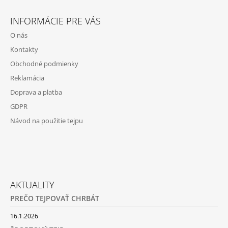
M
E
INFORMÁCIE PRE VÁS
O nás
BB
TAPE
Kontakty
€11
Obchodné podmienky
Reklamácia
Doprava a platba
GDPR
Návod na použitie tejpu
AKTUALITY
PREČO TEJPOVAŤ CHRBÁT
16.1.2026