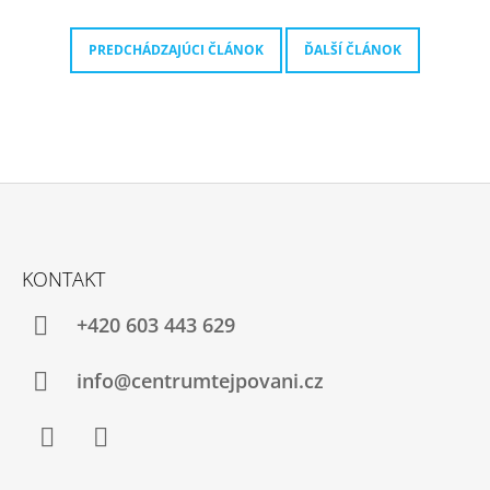
Á
J
PREDCHÁDZAJÚCI ČLÁNOK
ĎALŠÍ ČLÁNOK
S
Ť
?
Z
HĽADAŤ
Á
KONTAKT
P
Ä
+420 603 443 629
O
T
D
I
info@centrumtejpovani.cz
P
O
E
R
Ú
Č
Facebook
Instagram
A