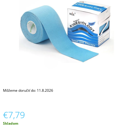
Á
J
S
Ť
?
HĽADAŤ
Môžeme doručiť do:
11.8.2026
O
D
P
O
€7,79
R
Ú
Jednotková
Skladom
Č
cena:
A