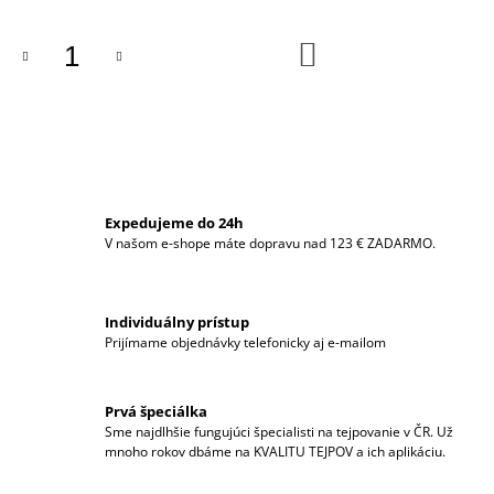
M
E
DO
KOŠÍKA
CURETAPE®
CLASSIC
-
5CM
X
5M,
BALENIE
6KS
Expedujeme do 24h
MIX
V našom e-shope máte dopravu nad 123 € ZADARMO.
FARIEB
€71,31
Individuálny prístup
Prijímame objednávky telefonicky aj e-mailom
Prvá špeciálka
Sme najdlhšie fungujúci špecialisti na tejpovanie v ČR. Už
mnoho rokov dbáme na KVALITU TEJPOV a ich aplikáciu.