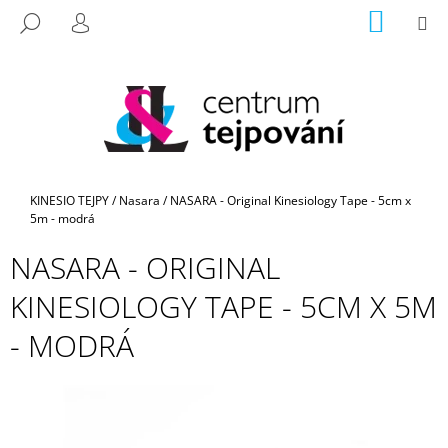
K
Prejsť
NÁKU
M
HĽADAŤ
na
KOŠÍK
O
PRIHLÁSENIE
SPÄŤ
SPÄŤ
obsah
Š
Í
Č
K
O
P
O
Domov
KINESIO TEJPY
/
Nasara
/
NASARA - Original Kinesiology Tape - 5cm x
T
5m - modrá
R
NASARA - ORIGINAL
E
B
KINESIOLOGY TAPE - 5CM X 5M
U
- MODRÁ
J
E
T
E
N