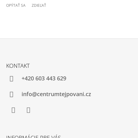
OPÝTAŤ SA
ZDIEĽAŤ
Z
Á
KONTAKT
P
Ä
+420 603 443 629
T
I
info@centrumtejpovani.cz
E
Facebook
Instagram
INFORMÁCIE PRE VÁS