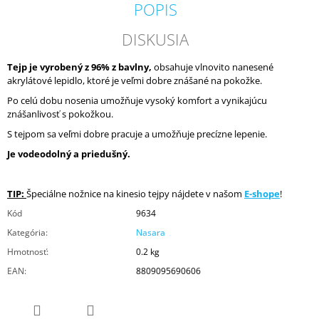
POPIS
DISKUSIA
Tejp je vyrobený z 96% z bavlny,
obsahuje vlnovito nanesené
akrylátové lepidlo, ktoré je veľmi dobre znášané na pokožke.
Po celú dobu nosenia umožňuje vysoký komfort a vynikajúcu
znášanlivosť s pokožkou.
S tejpom sa veľmi dobre pracuje a umožňuje precízne lepenie.
Je vodeodolný a priedušný.
TIP:
Špeciálne nožnice na kinesio tejpy nájdete v našom
E-shope
!
Kód
9634
Kategória
:
Nasara
Hmotnosť
:
0.2 kg
EAN
:
8809095690606