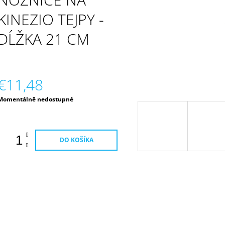
€9,43
KINEZIO TEJPY -
DĹŽKA 21 CM
€11,48
Jednotková
Momentálně nedostupné
ena:
DO KOŠÍKA