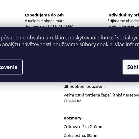
Expedujeme do 24h
Individuálny pr
V našom e-shope máte
Prijímame objedn
dopravu nad 123 € ZADARMO.
telefonicky aj e-m
spôsobenie obsahu a reklám, poskytovanie funkcií sociálny
a analýzu návštevnosti používame súbory cookie. Viac infor
POPIS
Špeciálne nožnice Titanium sú ideálnym 
tejpovaní, Kinesio tejpovaní a športovom
Nožnice strihajú presne a čisto. Vďaka vr
tavenie
Súhl
DISKUSIA
potiahnuté sa na ne tejpovacie pásky nel
Pogumované plastové rukoväte idú pohod
dlhodobom používaní.
Veľmi ostrá tvrdená čepeľ, ľahká nerezov
TITANOM
Rozmery:
Celková dĺžka 210mm
Dĺžka ostria: 80mm