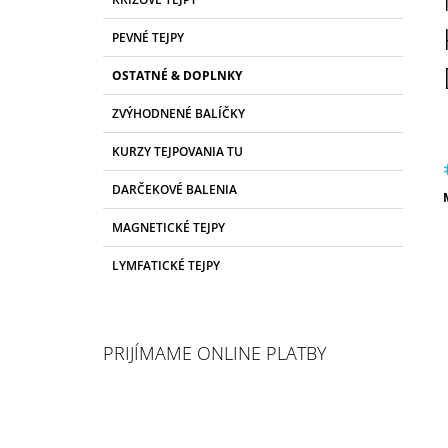
E
P
G
PEVNÉ TEJPY
A
Ó
R
N
OSTATNÉ & DOPLNKY
I
E
E
ZVÝHODNENÉ BALÍČKY
L
KURZY TEJPOVANIA TU
DARČEKOVÉ BALENIA
c
MAGNETICKÉ TEJPY
LYMFATICKÉ TEJPY
PRIJÍMAME ONLINE PLATBY