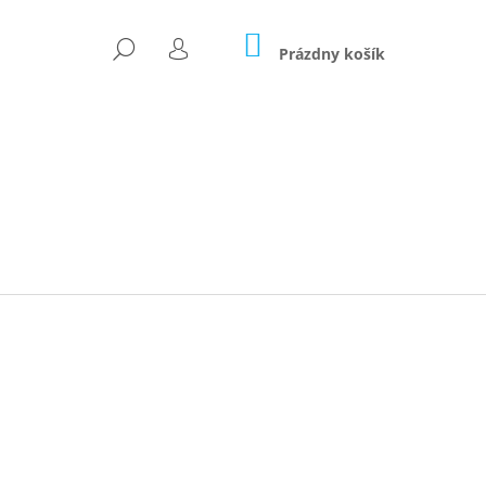
NÁKUPNÝ
HĽADAŤ
KOŠÍK
Prázdny košík
PRIHLÁSENIE