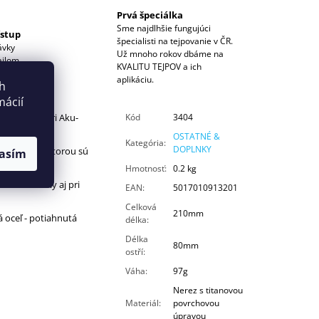
Prvá špeciálka
Sme najdlhšie fungujúci
ístup
špecialisti na tejpovanie v ČR.
ávky
Už mnoho rokov dbáme na
ailom
KVALITU TEJPOV a ich
aplikáciu.
ch
mácií
nástrojom pri Aku-
Kód
3404
 tejpovaní.
OSTATNÉ &
Kategória
:
DOPLNKY
stve titánu, ktorou sú
asím
epia.
Hmotnosť
:
0.2 kg
lne do ruky aj pri
EAN
:
5017010913201
Celková
210mm
á oceľ - potiahnutá
délka
:
Délka
80mm
ostří
:
Váha
:
97g
Nerez s titanovou
Materiál
:
povrchovou
úpravou