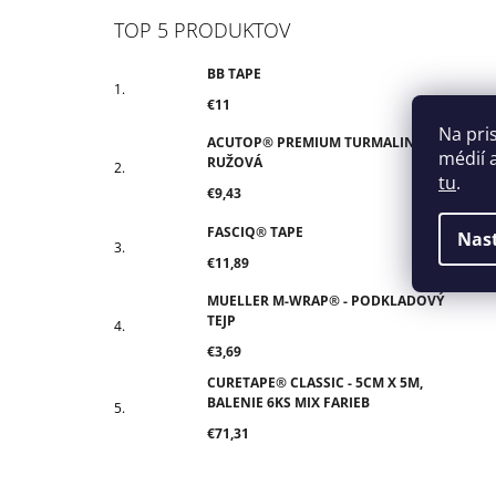
TOP 5 PRODUKTOV
BB TAPE
€11
Na pri
ACUTOP® PREMIUM TURMALIN-
médií 
RUŽOVÁ
tu
.
€9,43
FASCIQ® TAPE
Nas
€11,89
MUELLER M-WRAP® - PODKLADOVÝ
TEJP
€3,69
CURETAPE® CLASSIC - 5CM X 5M,
BALENIE 6KS MIX FARIEB
€71,31