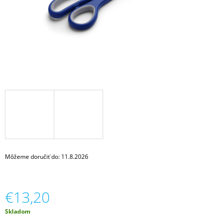
Á
J
S
Ť
?
HĽADAŤ
O
Môžeme doručiť do:
11.8.2026
D
P
O
R
€13,20
Ú
Č
Jednotková
Skladom
A
cena: