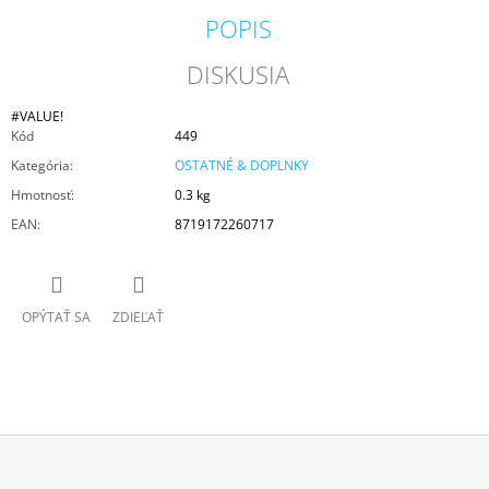
POPIS
DISKUSIA
#VALUE!
Kód
449
Kategória
:
OSTATNÉ & DOPLNKY
Hmotnosť
:
0.3 kg
EAN
:
8719172260717
OPÝTAŤ SA
ZDIEĽAŤ