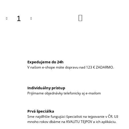
M
E
DO
KOŠÍKA
MUELLER
M-
WRAP®
-
PODKLADOVÝ
TEJP
€3,69
Expedujeme do 24h
V našom e-shope máte dopravu nad 123 € ZADARMO.
Individuálny prístup
Prijímame objednávky telefonicky aj e-mailom
Prvá špeciálka
Sme najdlhšie fungujúci špecialisti na tejpovanie v ČR. Už
mnoho rokov dbáme na KVALITU TEJPOV a ich aplikáciu.