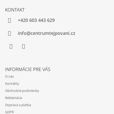
Z
Á
KONTAKT
P
Ä
+420 603 443 629
T
I
info@centrumtejpovani.cz
E
Facebook
Instagram
INFORMÁCIE PRE VÁS
O nás
Kontakty
Obchodné podmienky
Reklamácia
Doprava a platba
GDPR