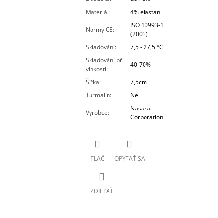
Materiál
:
4% elastan
ISO 10993-1
Normy CE
:
(2003)
Skladování
:
7,5 - 27,5 °C
Skladování při
40-70%
vlhkosti
:
Šířka
:
7,5cm
Turmalín
:
Ne
Nasara
Výrobce
:
Corporation
TLAČ
OPÝTAŤ SA
ZDIEĽAŤ