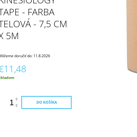
€9,43
TAPE - FARBA
TELOVÁ - 7,5 CM
X 5M
Môžeme doručiť do:
11.8.2026
€11,48
Jednotková
Skladom
ena:
DO KOŠÍKA