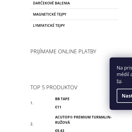
DARČEKOVÉ BALENIA
MAGNETICKÉ TEJPY
LYMFATICKÉ TEJPY
PRIJÍMAME ONLINE PLATBY
Na pri
médií 
tu
.
TOP 5 PRODUKTOV
Nas
BB TAPE
€11
ACUTOP® PREMIUM TURMALIN-
RUŽOVÁ
€9,43