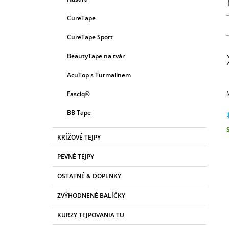
E
P
G
CureTape
A
Ó
R
N
CureTape Sport
I
E
E
BeautyTape na tvár
L
AcuTop s Turmalínem
Fasciq®
BB Tape
KRÍŽOVÉ TEJPY
c
PEVNÉ TEJPY
OSTATNÉ & DOPLNKY
ZVÝHODNENÉ BALÍČKY
KURZY TEJPOVANIA TU