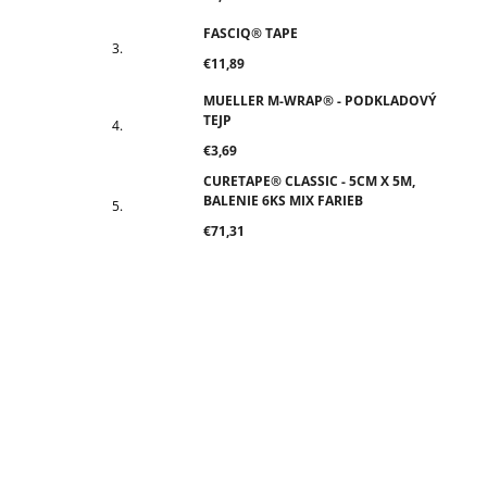
FASCIQ® TAPE
€11,89
MUELLER M-WRAP® - PODKLADOVÝ
TEJP
€3,69
CURETAPE® CLASSIC - 5CM X 5M,
BALENIE 6KS MIX FARIEB
€71,31