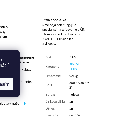
Prvá špeciálka
Sme najdlhšie fungujúci
ístup
špecialisti na tejpovanie v ČR.
ávky
Už mnoho rokov dbáme na
ailom
KVALITU TEJPOV a ich
aplikáciu.
je vlnovito nanesené
Kód
3327
ch
 znášané na pokožke.
KINESIO
mácií
Kategória
:
TEJPY
omfort a vynikajúcu
Hmotnosť
:
0.4 kg
je precízne lepenie.
88090956905
asím
EAN
:
21
Barva
:
Tělová
Celková délka
:
5m
nájdete v našom
E-
Délka
:
5m
Elasticita
:
do 70%