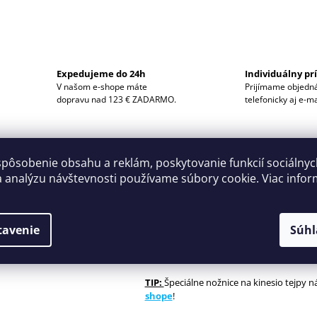
Expedujeme do 24h
Individuálny pr
V našom e-shope máte
Prijímame objedn
dopravu nad 123 € ZADARMO.
telefonicky aj e-m
POPIS
Tejp je vyrobený z 96% z bavlny,
obsahu
spôsobenie obsahu a reklám, poskytovanie funkcií sociálny
akrylátové lepidlo, ktoré je veľmi dobre
a analýzu návštevnosti používame súbory cookie. Viac infor
Po celú dobu nosenia umožňuje vysoký k
DISKUSIA
znášanlivosť s pokožkou.
S tejpom sa veľmi dobre pracuje a umožňu
tavenie
Súhl
Je vodeodolný a priedušný.
TIP:
Špeciálne nožnice na kinesio tejpy 
shope
!