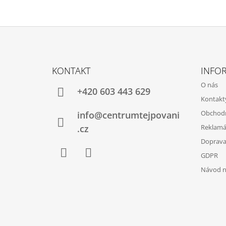
Z
Á
KONTAKT
INFOR
P
O nás
Ä
+420 603 443 629
Kontakt
T
Obchod
info@centrumtejpovani
I
.cz
Reklamá
E
Doprava
GDPR
Facebook
Instagram
Návod na