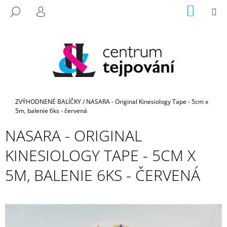
K
Prejsť
NÁKU
M
HĽADAŤ
na
KOŠÍK
O
PRIHLÁSENIE
SPÄŤ
SPÄŤ
obsah
Š
Í
Č
K
O
P
O
Domov
ZVÝHODNENÉ BALÍČKY
/
NASARA - Original Kinesiology Tape - 5cm x
T
5m, balenie 6ks - červená
R
NASARA - ORIGINAL
E
B
KINESIOLOGY TAPE - 5CM X
U
5M, BALENIE 6KS - ČERVENÁ
J
E
T
E
N