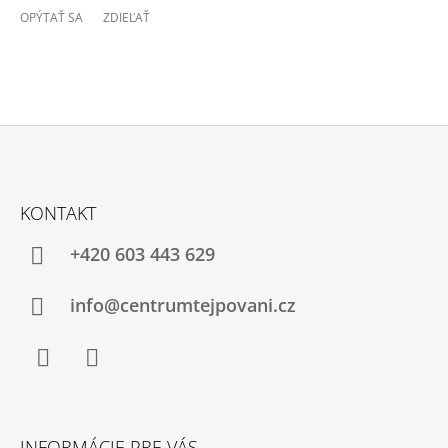
OPÝTAŤ SA
ZDIEĽAŤ
Z
Á
KONTAKT
P
Ä
+420 603 443 629
T
I
info@centrumtejpovani.cz
E
Facebook
Instagram
INFORMÁCIE PRE VÁS