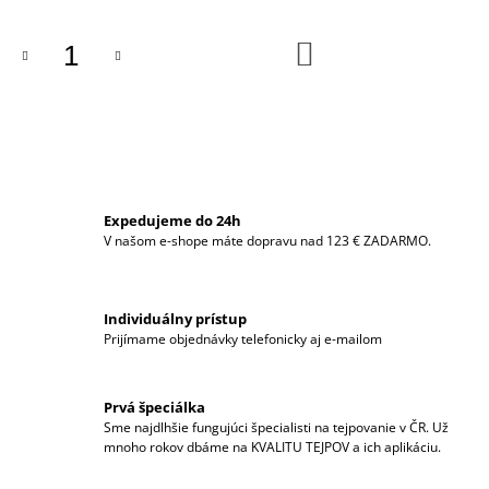
M
E
DO
KOŠÍKA
CURETAPE®
CLASSIC
-
5CM
X
5M,
BALENIE
6KS
Expedujeme do 24h
MIX
V našom e-shope máte dopravu nad 123 € ZADARMO.
FARIEB
€71,31
Individuálny prístup
Prijímame objednávky telefonicky aj e-mailom
Prvá špeciálka
Sme najdlhšie fungujúci špecialisti na tejpovanie v ČR. Už
mnoho rokov dbáme na KVALITU TEJPOV a ich aplikáciu.