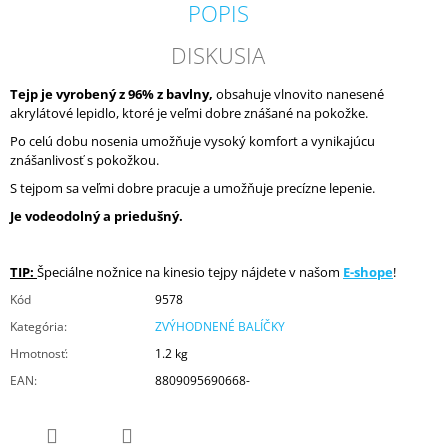
POPIS
DISKUSIA
Tejp je vyrobený z 96% z bavlny,
obsahuje vlnovito nanesené
akrylátové lepidlo, ktoré je veľmi dobre znášané na pokožke.
Po celú dobu nosenia umožňuje vysoký komfort a vynikajúcu
znášanlivosť s pokožkou.
S tejpom sa veľmi dobre pracuje a umožňuje precízne lepenie.
Je vodeodolný a priedušný.
TIP:
Špeciálne nožnice na kinesio tejpy nájdete v našom
E-shope
!
Kód
9578
Kategória
:
ZVÝHODNENÉ BALÍČKY
Hmotnosť
:
1.2 kg
EAN
:
8809095690668-