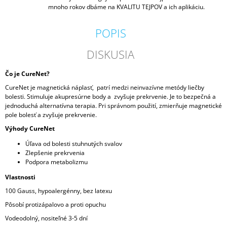
mnoho rokov dbáme na KVALITU TEJPOV a ich aplikáciu.
POPIS
DISKUSIA
Čo je CureNet?
CureNet je magnetická náplasť, patrí medzi neinvazívne metódy liečby
bolesti. Stimuluje akupresúrne body a zvyšuje prekrvenie. Je to bezpečná a
jednoduchá alternatívna terapia. Pri správnom použití, zmierňuje magnetické
pole bolesť a zvyšuje prekrvenie.
Výhody CureNet
Úľava od bolesti stuhnutých svalov
Zlepšenie prekrvenia
Podpora metabolizmu
Vlastnosti
100 Gauss, hypoalergénny, bez latexu
Pôsobí protizápalovo a proti opuchu
Vodeodolný, nositeľné 3-5 dní