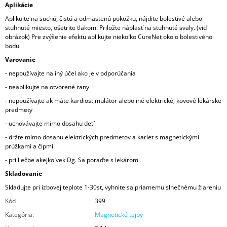
Aplikácie
Aplikujte na suchú, čistú a odmastenú pokožku, nájdite bolestivé alebo
stuhnuté miesto, ošetrite tlakom. Priložte náplasť na stuhnuté svaly. (viď
obrázok) Pre zvýšenie efektu aplikujte niekoľko CureNet okolo bolestivého
bodu
Varovanie
- nepoužívajte na iný účel ako je v odporúčania
- neaplikujte na otvorené rany
- nepoužívajte ak máte kardiostimulátor alebo iné elektrické, kovové lekárske
predmety
- uchovávajte mimo dosahu detí
- držte mimo dosahu elektrických predmetov a kariet s magnetickými
prúžkami a čipmi
- pri liečbe akejkoľvek Dg. Sa poraďte s lekárom
Skladovanie
Skladujte pri izbovej teplote 1-30st, vyhnite sa priamemu slnečnému žiareniu
Kód
399
Kategória
:
Magnetické tejpy