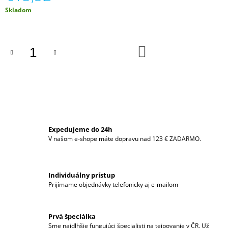
M
Jednotková
Skladom
E
cena:
FASCIQ®
DO
TAPE
KOŠÍKA
€11,89
Expedujeme do 24h
V našom e-shope máte dopravu nad 123 € ZADARMO.
Individuálny prístup
Prijímame objednávky telefonicky aj e-mailom
Prvá špeciálka
Sme najdlhšie fungujúci špecialisti na tejpovanie v ČR. Už