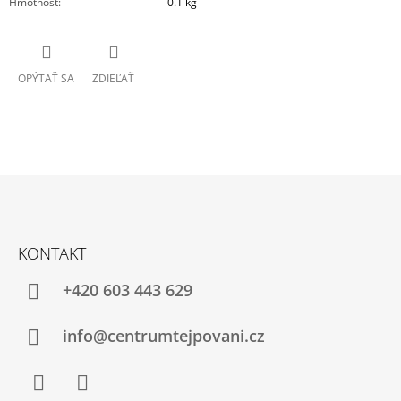
Hmotnosť
:
0.1 kg
OPÝTAŤ SA
ZDIEĽAŤ
Z
Á
KONTAKT
P
Ä
+420 603 443 629
T
I
info@centrumtejpovani.cz
E