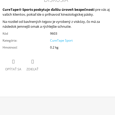
CureTape® Sports poskytuje ďalšiu úroveň bezpečnosti
pre vás aj
vašich klientov, pokiaľ ide o priľnavosť kineziologickej pásky.
Na rozdiel od bavlnených tejpov je vyrobený z viskózy, čo má za
následok jemnejší omak a rýchlejšie schnutie.
Kód
9603
Kategória
:
CureTape Sport
Hmotnosť
:
0.2 kg
OPÝTAŤ SA
ZDIEĽAŤ
Z