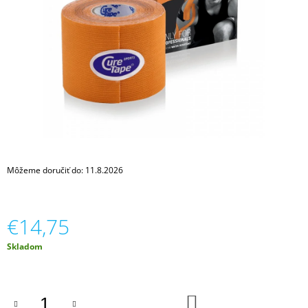
Á
J
S
Ť
?
HĽADAŤ
Môžeme doručiť do:
11.8.2026
O
€14,75
D
P
Jednotková
Skladom
O
cena:
R
Ú
Č
DO
A