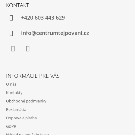
Á
KONTAKT
P
Ä
+420 603 443 629
T
I
info@centrumtejpovani.cz
E
Facebook
Instagram
INFORMÁCIE PRE VÁS
O nás
Kontakty
Obchodné podmienky
Reklamácia
Doprava a platba
GDPR
Návod na použitie tejpu