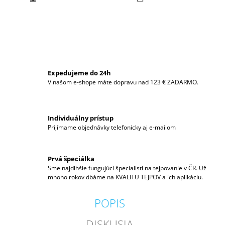
KOŠÍKA
M
E
BB
TAPE
€11
Expedujeme do 24h
V našom e-shope máte dopravu nad 123 € ZADARMO.
Individuálny prístup
Prijímame objednávky telefonicky aj e-mailom
Prvá špeciálka
Sme najdlhšie fungujúci špecialisti na tejpovanie v ČR. Už
mnoho rokov dbáme na KVALITU TEJPOV a ich aplikáciu.
POPIS
DISKUSIA