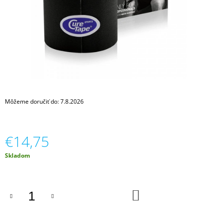
Á
J
S
Ť
?
Môžeme doručiť do:
7.8.2026
HĽADAŤ
€14,75
O
Jednotková
Skladom
D
cena:
P
O
R
DO
Ú
KOŠÍKA
Č
A