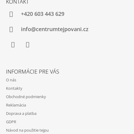
KONTAKT
P
Ä
+420 603 443 629
T
I
info@centrumtejpovani.cz
E
Facebook
Instagram
INFORMÁCIE PRE VÁS
O nás
Kontakty
Obchodné podmienky
Reklamácia
Doprava a platba
GDPR
Návod na použitie tejpu