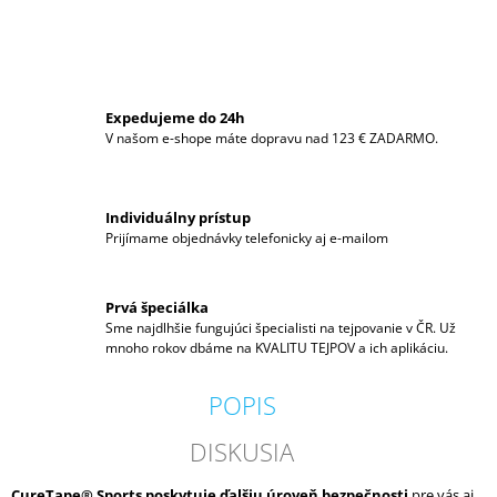
M
E
BB
TAPE
Expedujeme do 24h
€11
V našom e-shope máte dopravu nad 123 € ZADARMO.
Individuálny prístup
Prijímame objednávky telefonicky aj e-mailom
Prvá špeciálka
Sme najdlhšie fungujúci špecialisti na tejpovanie v ČR. Už
mnoho rokov dbáme na KVALITU TEJPOV a ich aplikáciu.
POPIS
DISKUSIA
CureTape® Sports poskytuje ďalšiu úroveň bezpečnosti
pre vás aj