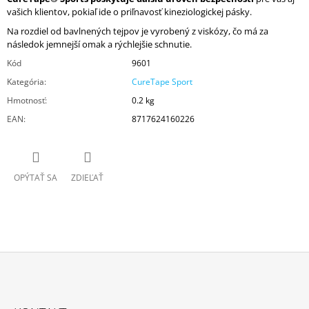
vašich klientov, pokiaľ ide o priľnavosť kineziologickej pásky.
Na rozdiel od bavlnených tejpov je vyrobený z viskózy, čo má za
následok jemnejší omak a rýchlejšie schnutie.
Kód
9601
Kategória
:
CureTape Sport
Hmotnosť
:
0.2 kg
EAN
:
8717624160226
OPÝTAŤ SA
ZDIEĽAŤ
Z
Á