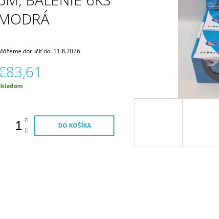
€9,43
MODRÁ
Môžeme doručiť do:
11.8.2026
€83,61
Jednotková
Skladom
ena:
DO KOŠÍKA