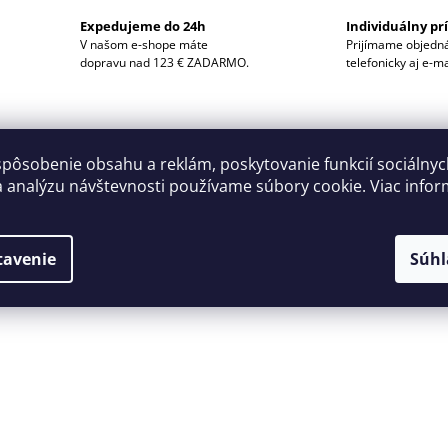
Expedujeme do 24h
Individuálny pr
V našom e-shope máte
Prijímame objedn
dopravu nad 123 € ZADARMO.
telefonicky aj e-m
POPIS
CureTape® Sports poskytuje ďalšiu úrov
aj vašich klientov, pokiaľ ide o priľnavosť ki
spôsobenie obsahu a reklám, poskytovanie funkcií sociálny
a analýzu návštevnosti používame súbory cookie. Viac infor
Na rozdiel od bavlnených tejpov je vyrobený
DISKUSIA
následok jemnejší omak a rýchlejšie schnuti
tavenie
Súhl