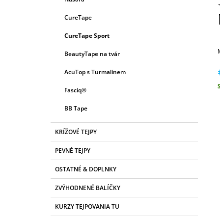
E
P
G
CureTape
A
Ó
R
N
CureTape Sport
I
E
E
BeautyTape na tvár
L
AcuTop s Turmalínem
Fasciq®
c
BB Tape
KRÍŽOVÉ TEJPY
PEVNÉ TEJPY
OSTATNÉ & DOPLNKY
ZVÝHODNENÉ BALÍČKY
KURZY TEJPOVANIA TU