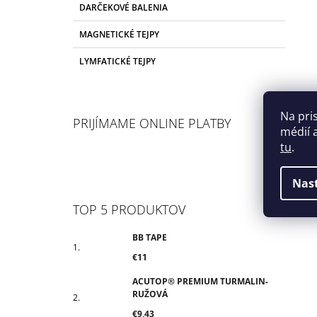
DARČEKOVÉ BALENIA
MAGNETICKÉ TEJPY
LYMFATICKÉ TEJPY
Na pri
PRIJÍMAME ONLINE PLATBY
médií 
tu
.
Nas
TOP 5 PRODUKTOV
BB TAPE
€11
ACUTOP® PREMIUM TURMALIN-
RUŽOVÁ
€9,43