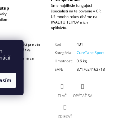
Sme najdlhšie fungujúci
ístup
špecialisti na tejpovanie v ČR.
ávky
Už mnoho rokov dbáme na
ailom
KVALITU TEJPOV a ich
aplikáciu.
eň bezpečnosti
pre vás
Kód
431
neziologickej pásky.
ch
Kategória
:
CureTape Sport
mácií
 z viskózy, čo má za
Hmotnosť
:
0.6 kg
e.
EAN
:
8717624162718
asím
TLAČ
OPÝTAŤ SA
ZDIEĽAŤ