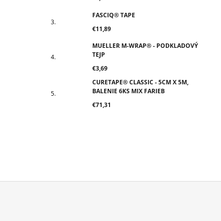
FASCIQ® TAPE
€11,89
MUELLER M-WRAP® - PODKLADOVÝ
TEJP
€3,69
CURETAPE® CLASSIC - 5CM X 5M,
BALENIE 6KS MIX FARIEB
€71,31
Z
Á