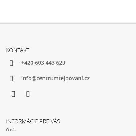
Z
Á
KONTAKT
P
Ä
+420 603 443 629
T
I
info@centrumtejpovani.cz
E
Facebook
Instagram
INFORMÁCIE PRE VÁS
O nás