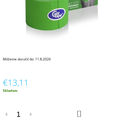
Á
J
S
Ť
?
Môžeme doručiť do:
11.8.2026
HĽADAŤ
€13,11
O
Jednotková
Skladom
D
cena:
P
O
R
DO
Ú
KOŠÍKA
Č
A