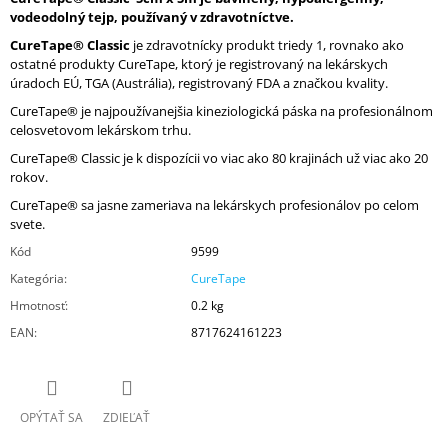
vodeodolný tejp, používaný v zdravotníctve.
CureTape® Classic
je zdravotnícky produkt triedy 1, rovnako ako
ostatné produkty CureTape, ktorý je registrovaný na lekárskych
úradoch EÚ, TGA (Austrália), registrovaný FDA a značkou kvality.
CureTape® je najpoužívanejšia kineziologická páska na profesionálnom
celosvetovom lekárskom trhu.
CureTape® Classic je k dispozícii vo viac ako 80 krajinách už viac ako 20
rokov.
CureTape® sa jasne zameriava na lekárskych profesionálov po celom
svete.
Kód
9599
Kategória
:
CureTape
Hmotnosť
:
0.2 kg
EAN
:
8717624161223
OPÝTAŤ SA
ZDIEĽAŤ