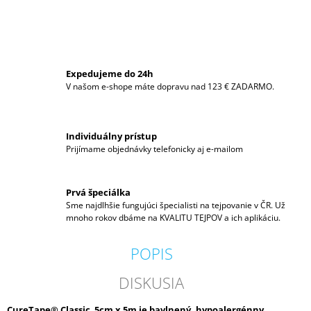
M
E
BB
TAPE
Expedujeme do 24h
€11
V našom e-shope máte dopravu nad 123 € ZADARMO.
Individuálny prístup
Prijímame objednávky telefonicky aj e-mailom
Prvá špeciálka
Sme najdlhšie fungujúci špecialisti na tejpovanie v ČR. Už
mnoho rokov dbáme na KVALITU TEJPOV a ich aplikáciu.
POPIS
DISKUSIA
CureTape® Classic 5cm x 5m je bavlnený, hypoalergénny,