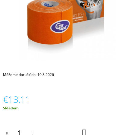
Á
J
S
Ť
?
HĽADAŤ
Môžeme doručiť do:
10.8.2026
O
€13,11
D
P
Jednotková
Skladom
O
cena:
R
Ú
Č
DO
A