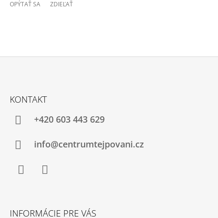
OPÝTAŤ SA
ZDIEĽAŤ
Z
Á
KONTAKT
P
Ä
+420 603 443 629
T
I
info@centrumtejpovani.cz
E
Facebook
Instagram
INFORMÁCIE PRE VÁS