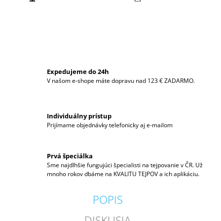
KOŠÍKA
M
E
BB
TAPE
€11
Expedujeme do 24h
V našom e-shope máte dopravu nad 123 € ZADARMO.
Individuálny prístup
Prijímame objednávky telefonicky aj e-mailom
Prvá špeciálka
Sme najdlhšie fungujúci špecialisti na tejpovanie v ČR. Už
mnoho rokov dbáme na KVALITU TEJPOV a ich aplikáciu.
POPIS
DISKUSIA