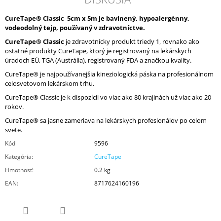
CureTape® Classic 5cm x 5m je bavlnený, hypoalergénny,
vodeodolný tejp, používaný v zdravotníctve.
CureTape® Classic
je zdravotnícky produkt triedy 1, rovnako ako
ostatné produkty CureTape, ktorý je registrovaný na lekárskych
úradoch EÚ, TGA (Austrália), registrovaný FDA a značkou kvality.
CureTape® je najpoužívanejšia kineziologická páska na profesionálnom
celosvetovom lekárskom trhu.
CureTape® Classic je k dispozícii vo viac ako 80 krajinách už viac ako 20
rokov.
CureTape® sa jasne zameriava na lekárskych profesionálov po celom
svete.
Kód
9596
Kategória
:
CureTape
Hmotnosť
:
0.2 kg
EAN
:
8717624160196