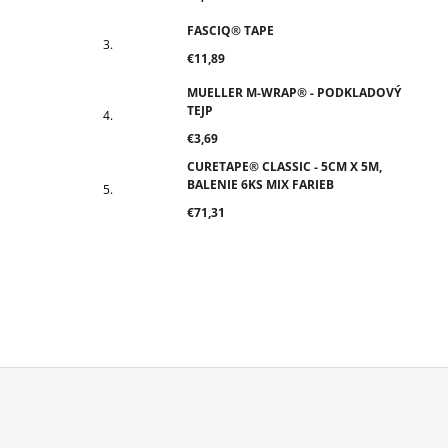
FASCIQ® TAPE
€11,89
MUELLER M-WRAP® - PODKLADOVÝ
TEJP
€3,69
CURETAPE® CLASSIC - 5CM X 5M,
BALENIE 6KS MIX FARIEB
€71,31
Z
Á