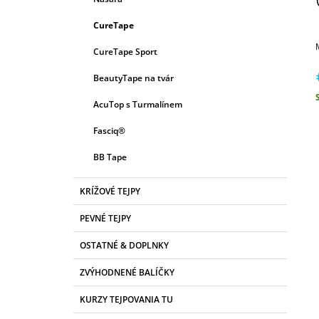
E
P
G
CureTape
A
Ó
R
N
CureTape Sport
I
E
E
BeautyTape na tvár
L
AcuTop s Turmalínem
c
Fasciq®
BB Tape
KRÍŽOVÉ TEJPY
PEVNÉ TEJPY
OSTATNÉ & DOPLNKY
ZVÝHODNENÉ BALÍČKY
KURZY TEJPOVANIA TU