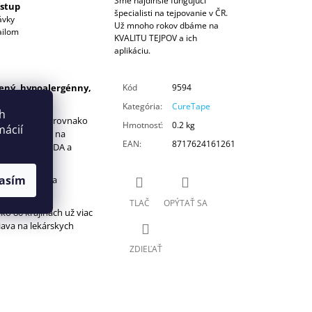
Sme najdlhšie fungujúci
ístup
špecialisti na tejpovanie v ČR.
ávky
Už mnoho rokov dbáme na
ailom
KVALITU TEJPOV a ich
aplikáciu.
ený, hypoalergénny,
Kód
9594
níctve.
Kategória
:
CureTape
ch
ukt triedy 1, rovnako
Hmotnosť
:
0.2 kg
mácií
 registrovaný na
EAN
:
8717624161261
registrovaný FDA a
asím
gická páska na
 trhu.
TLAČ
OPÝTAŤ SA
ako 80 krajinách už viac
ava na lekárskych
ZDIEĽAŤ