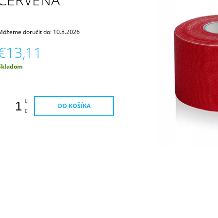
€9,43
Môžeme doručiť do:
10.8.2026
€13,11
Jednotková
Skladom
ena:
DO KOŠÍKA