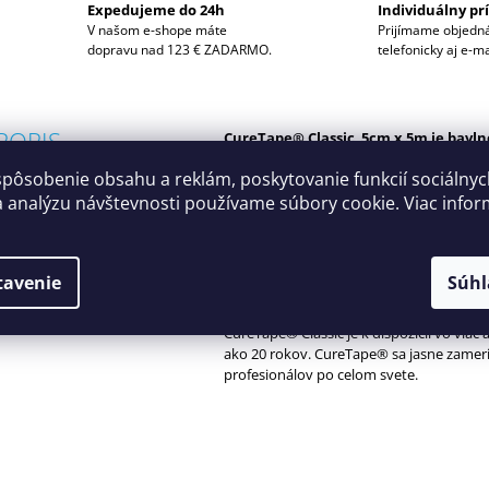
Expedujeme do 24h
Individuálny pr
V našom e-shope máte
Prijímame objedn
dopravu nad 123 € ZADARMO.
telefonicky aj e-m
POPIS
CureTape® Classic 5cm x 5m je bavln
vodeodolný tejp, používaný v zdravot
spôsobenie obsahu a reklám, poskytovanie funkcií sociálny
CureTape® Classic
je zdravotnícky prod
DISKUSIA
a analýzu návštevnosti používame súbory cookie. Viac infor
ako ostatné produkty CureTape, ktorý je
lekárskych úradoch EÚ, TGA (Austrália), 
značkou kvality.
tavenie
Súhl
CureTape® je najpoužívanejšia kineziolo
profesionálnom celosvetovom lekárskom
CureTape® Classic je k dispozícii vo viac 
ako 20 rokov. CureTape® sa jasne zameri
profesionálov po celom svete.