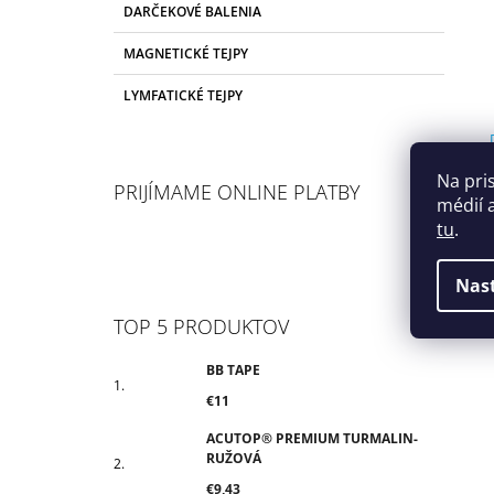
DARČEKOVÉ BALENIA
MAGNETICKÉ TEJPY
LYMFATICKÉ TEJPY
Na pri
PRIJÍMAME ONLINE PLATBY
médií 
tu
.
Nas
TOP 5 PRODUKTOV
BB TAPE
€11
ACUTOP® PREMIUM TURMALIN-
RUŽOVÁ
€9,43