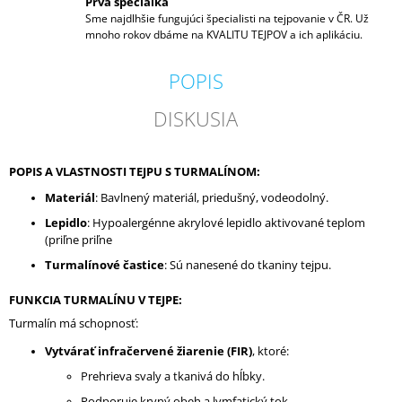
Prvá špeciálka
Sme najdlhšie fungujúci špecialisti na tejpovanie v ČR. Už
mnoho rokov dbáme na KVALITU TEJPOV a ich aplikáciu.
POPIS
DISKUSIA
POPIS A VLASTNOSTI TEJPU S TURMALÍNOM:
Materiál
: Bavlnený materiál, priedušný, vodeodolný.
Lepidlo
: Hypoalergénne akrylové lepidlo aktivované teplom
(priľne priľne
Turmalínové častice
: Sú nanesené do tkaniny tejpu.
FUNKCIA TURMALÍNU V TEJPE:
Turmalín má schopnosť:
Vytvárať infračervené žiarenie (FIR)
, ktoré:
Prehrieva svaly a tkanivá do hĺbky.
Podporuje krvný obeh a lymfatický tok.