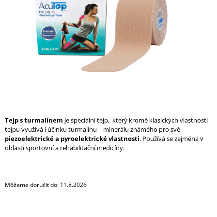
Á
J
S
Ť
?
HĽADAŤ
Tejp s turmalínem
je speciální tejp, který kromě klasických vlastností
tejpu využívá i účinku turmalínu – minerálu známého pro své
piezoelektrické a pyroe­lekt­rické vlastnosti
. Používá se zejména v
oblasti sportovní a rehabilitační medicíny.
O
D
P
O
Môžeme doručiť do:
11.8.2026
R
Ú
Č
A