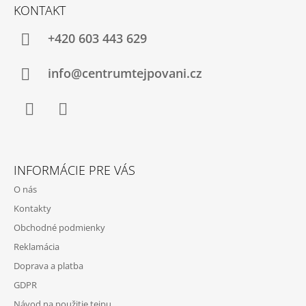
Á
KONTAKT
P
Ä
+420 603 443 629
T
I
info@centrumtejpovani.cz
E
Facebook
Instagram
INFORMÁCIE PRE VÁS
O nás
Kontakty
Obchodné podmienky
Reklamácia
Doprava a platba
GDPR
Návod na použitie tejpu