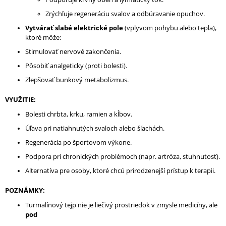
Zrýchľuje regeneráciu svalov a odbúravanie opuchov.
Vytvárať slabé elektrické pole
(vplyvom pohybu alebo tepla),
ktoré môže:
Stimulovať nervové zakončenia.
Pôsobiť analgeticky (proti bolesti).
Zlepšovať bunkový metabolizmus.
VYUŽITIE:
Bolesti chrbta, krku, ramien a kĺbov.
Úľava pri natiahnutých svaloch alebo šľachách.
Regenerácia po športovom výkone.
Podpora pri chronických problémoch (napr. artróza, stuhnutosť).
Alternatíva pre osoby, ktoré chcú prirodzenejší prístup k terapii.
POZNÁMKY:
Turmalínový tejp nie je liečivý prostriedok v zmysle medicíny, ale
pod