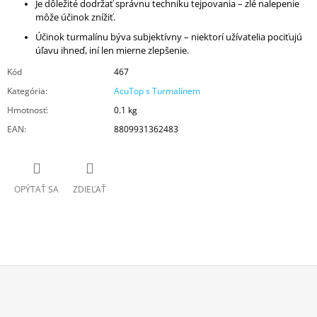
Je dôležité dodržať správnu techniku ​​tejpovania – zlé nalepenie
môže účinok znížiť.
Účinok turmalínu býva subjektívny – niektorí užívatelia pociťujú
úľavu ihneď, iní len mierne zlepšenie.
Kód
467
Kategória
:
AcuTop s Turmalínem
Hmotnosť
:
0.1 kg
EAN
:
8809931362483
OPÝTAŤ SA
ZDIEĽAŤ
Z