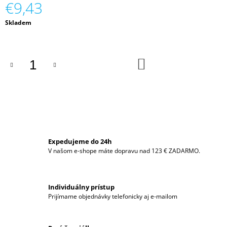
€9,43
M
E
Jednotková
Skladem
cena:
CURETAPE®
CLASSIC
-
DO
5CM
KOŠÍKA
X
5M,
BALENIE
6KS
MIX
FARIEB
€71,31
Expedujeme do 24h
V našom e-shope máte dopravu nad 123 € ZADARMO.
Individuálny prístup
Prijímame objednávky telefonicky aj e-mailom