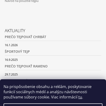
Návod na použitie tejpu
M
E
FASCIQ®
TAPE
€11,89
AKTUALITY
PREČO TEJPOVAŤ CHRBÁT
16.1.2026
ŠPORTOVÝ TEJP
16.9.2025
PREČO TEJPOVAŤ RAMENO
29.7.2025
SILA TURMALÍNU
Na prispôsobenie obsahu a reklám, poskytovanie
18.5.2025
funkcií sociálnych médií a analýzu návštevnosti
používame súbory cookie. Viac informácií
tu
.
ARCHÍV