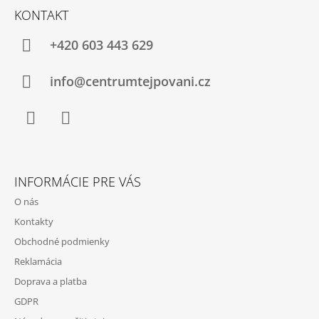
Á
Á
KONTAKT
P
J
Ä
+420 603 443 629
S
T
Ť
I
info@centrumtejpovani.cz
?
E
Facebook
Instagram
HĽADAŤ
INFORMÁCIE PRE VÁS
O nás
O
Kontakty
D
Obchodné podmienky
P
Reklamácia
O
R
Doprava a platba
Ú
GDPR
Č
A