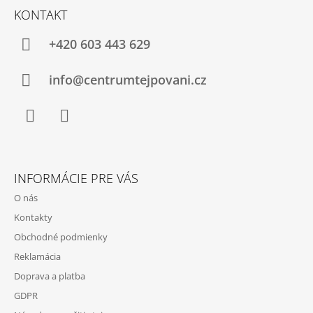
Á
Á
KONTAKT
P
J
Ä
+420 603 443 629
S
T
Ť
I
info@centrumtejpovani.cz
?
E
Facebook
Instagram
HĽADAŤ
INFORMÁCIE PRE VÁS
O nás
O
Kontakty
D
Obchodné podmienky
P
Reklamácia
O
R
Doprava a platba
Ú
GDPR
Č
A