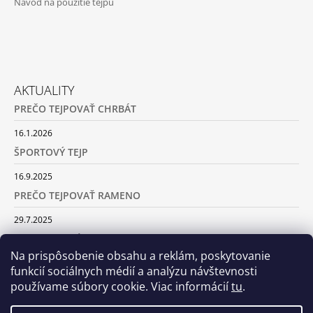
Návod na použitie tejpu
M
E
CURETAPE®
CLASSIC
-
AKTUALITY
5CM
X
PREČO TEJPOVAŤ CHRBÁT
5M,
BALENIE
16.1.2026
6KS
MIX
ŠPORTOVÝ TEJP
FARIEB
16.9.2025
€71,31
PREČO TEJPOVAŤ RAMENO
29.7.2025
SILA TURMALÍNU
Na prispôsobenie obsahu a reklám, poskytovanie
18.5.2025
funkcií sociálnych médií a analýzu návštevnosti
používame súbory cookie. Viac informácií
tu
.
ARCHÍV